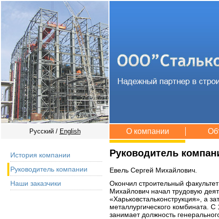
О компании
Об
Русский /
English
Руководитель компан
История компании
Руководитель компании
Евель Сергей Михайлович.
Окончил строительный факультет
Наши заказчики
Михайлович начал трудовую дея
«Харьковстальконструкция», а з
металлургического комбината. С 
занимает должность генеральног